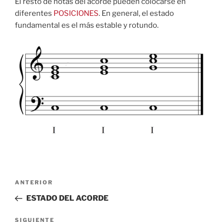
El resto de notas del acorde pueden colocarse en
diferentes
POSICIONES
. En general, el estado
fundamental es el más estable y rotundo.
Navegación
Entrada
ANTERIOR
de
anterior:
ESTADO DEL ACORDE
entradas
Siguiente
SIGUIENTE