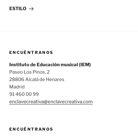
entrada
ESTILO
ENCUÉNTRANOS
Instituto de Educación musical (IEM)
Paseo Los Pinos, 2
28806 Alcalá de Henares
Madrid
91 460 00 99
enclavecreativa@enclavecreativa.com
ENCUÉNTRANOS