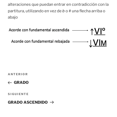
alteraciones que puedan entrar en contradicción con la
b
partitura, utilizando en vez de
o # una flecha arriba o
abajo
Navegación
Entrada
ANTERIOR
de
anterior:
GRADO
entradas
Siguiente
SIGUIENTE
entrada
GRADO ASCENDIDO