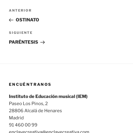
Navegación
Entrada
ANTERIOR
de
anterior:
OSTINATO
entradas
Siguiente
SIGUIENTE
entrada
PARÉNTESIS
ENCUÉNTRANOS
Instituto de Educación musical (IEM)
Paseo Los Pinos, 2
28806 Alcalá de Henares
Madrid
91 460 00 99
enclavecreativa@enclavecreativa.com