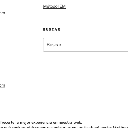
Método IEM
com
BUSCAR
Buscar
por:
com
r
Funciona gracias a WordPress
frecerte la mejor experiencia en nuestra web.
 qué cookies utilizamos o cambiarlas en los {setting]ajustes{/setting