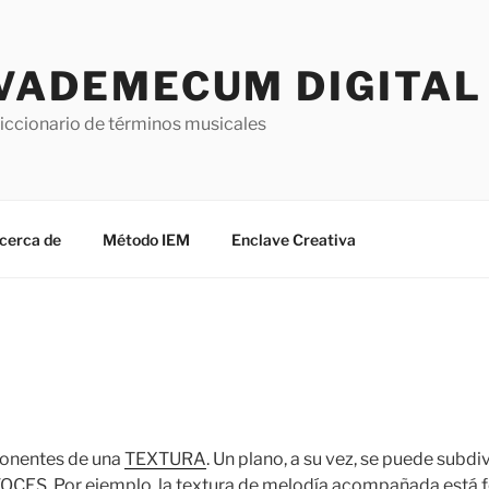
VADEMECUM DIGITAL 
iccionario de términos musicales
cerca de
Método IEM
Enclave Creativa
onentes de una
TEXTURA
. Un plano, a su vez, se puede subdi
VOCES
. Por ejemplo, la textura de melodía acompañada está