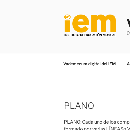
Saltar
al
contenido
D
Vademecum digital del IEM
A
PLANO
PLANO: Cada uno de los comp
formado por varias
LÍNEAS
o