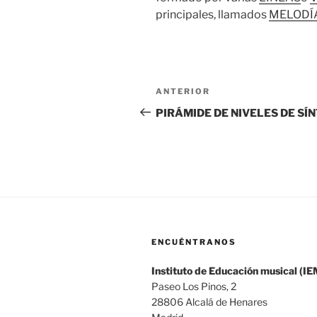
principales, llamados
MELODÍ
Navegación
Entrada
ANTERIOR
de
anterior:
PIRÁMIDE DE NIVELES DE SÍN
entradas
ENCUÉNTRANOS
Instituto de Educación musical (IE
Paseo Los Pinos, 2
28806 Alcalá de Henares