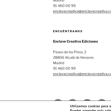
Madrid
91 460 00 99
enclavecreativa@enclavecreativa.
ENCUÉNTRANOS
Enclave Creativa Ediciones
Paseo de los Pinos, 2
28806 Alcalá de Henares
Madrid
91 460 00 99
enclavecreativa@enclavecreativa.
Facebook
Instagram
Correo
Twitte
Utilizamos cookies para o
electrónico
Puedes aprender más sobre