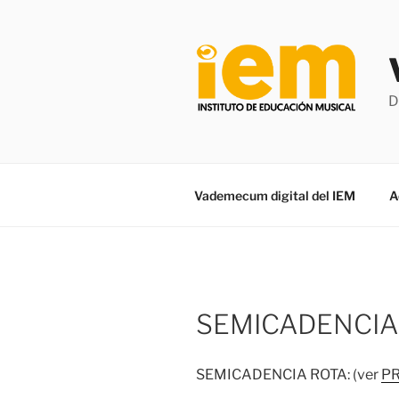
Saltar
al
contenido
D
Vademecum digital del IEM
A
SEMICADENCIA
SEMICADENCIA ROTA: (ver
P