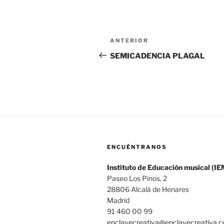
Navegación
Entrada
ANTERIOR
de
anterior:
SEMICADENCIA PLAGAL
entradas
ENCUÉNTRANOS
Instituto de Educación musical (IE
Paseo Los Pinos, 2
28806 Alcalá de Henares
Madrid
91 460 00 99
enclavecreativa@enclavecreativa.