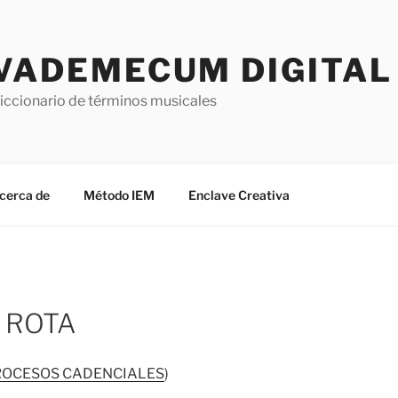
VADEMECUM DIGITAL 
iccionario de términos musicales
cerca de
Método IEM
Enclave Creativa
 ROTA
ROCESOS CADENCIALES
)