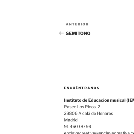
Navegación
Entrada
ANTERIOR
de
anterior:
SEMITONO
entradas
ENCUÉNTRANOS
Instituto de Educación musical (IE
Paseo Los Pinos, 2
28806 Alcalá de Henares
Madrid
91 460 00 99
enclavecreativa@enclavecreativa.