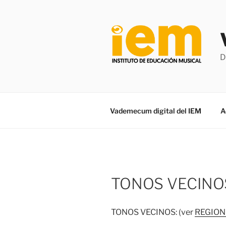
Saltar
al
contenido
D
Vademecum digital del IEM
A
TONOS VECINO
TONOS VECINOS: (ver
REGION