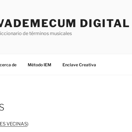
VADEMECUM DIGITAL 
iccionario de términos musicales
cerca de
Método IEM
Enclave Creativa
S
ES VECINAS
)