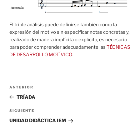
El triple análisis puede definirse también como la
expresión del motivo sin especificar notas concretas y,
realizado de manera implícita o explícita, es necesario
para poder comprender adecuadamente las
TÉCNICAS
DE DESARROLLO MOTÍVICO
.
Navegación
Entrada
ANTERIOR
de
anterior:
TRÍADA
entradas
Siguiente
SIGUIENTE
entrada
UNIDAD DIDÁCTICA IEM