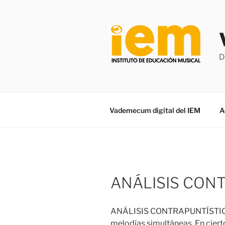
Saltar
al
contenido
D
Vademecum digital del IEM
A
ANÁLISIS CON
ANÁLISIS CONTRAPUNTÍSTICO:
melodías simultáneas. En ciert