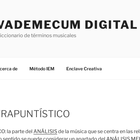
VADEMECUM DIGITAL 
iccionario de términos musicales
cerca de
Método IEM
Enclave Creativa
TRAPUNTÍSTICO
 la parte del
ANÁLISIS
de la música que se centra en las r
o sentido se puede considerar un apartado del
ANÁLISIS ME