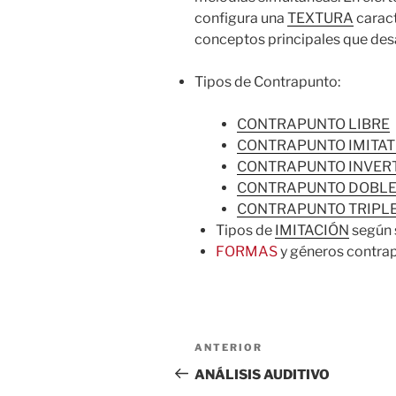
configura una
TEXTURA
caract
conceptos principales que desa
Tipos de Contrapunto:
CONTRAPUNTO LIBRE
CONTRAPUNTO IMITAT
CONTRAPUNTO INVER
CONTRAPUNTO DOBL
CONTRAPUNTO TRIPL
Tipos de
IMITACIÓN
según 
FORMAS
y géneros contrap
Navegación
Entrada
ANTERIOR
de
anterior:
ANÁLISIS AUDITIVO