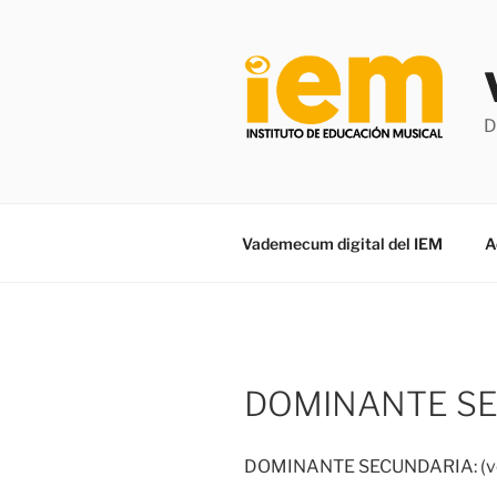
Saltar
al
contenido
D
Vademecum digital del IEM
A
DOMINANTE S
DOMINANTE SECUNDARIA: (v