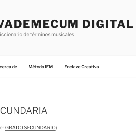
VADEMECUM DIGITAL 
iccionario de términos musicales
cerca de
Método IEM
Enclave Creativa
ECUNDARIA
er
GRADO SECUNDARIO
)