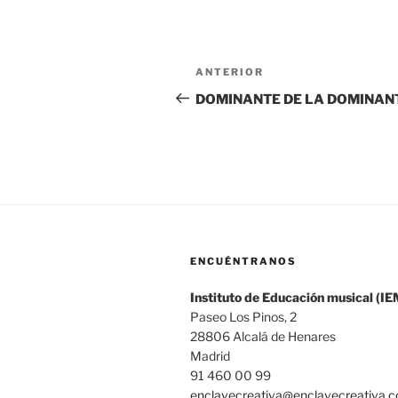
Navegación
Entrada
ANTERIOR
de
anterior:
DOMINANTE DE LA DOMINAN
entradas
ENCUÉNTRANOS
Instituto de Educación musical (IE
Paseo Los Pinos, 2
28806 Alcalá de Henares
Madrid
91 460 00 99
enclavecreativa@enclavecreativa.