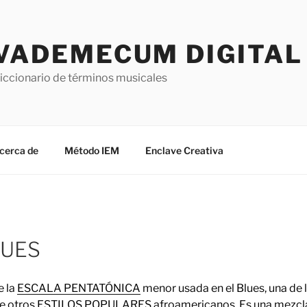
VADEMECUM DIGITAL 
iccionario de términos musicales
cerca de
Método IEM
Enclave Creativa
LUES
e la
ESCALA PENTATÓNICA
menor usada en el Blues, una de
de otros
ESTILOS
POPULARES afroamericanos. Es una mezcla 