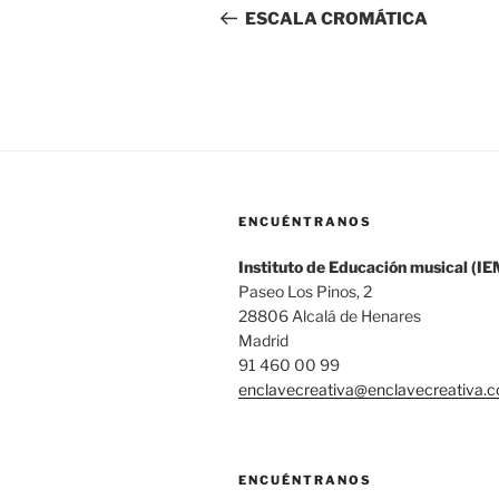
de
anterior:
ESCALA CROMÁTICA
entradas
ENCUÉNTRANOS
Instituto de Educación musical (IE
Paseo Los Pinos, 2
28806 Alcalá de Henares
Madrid
91 460 00 99
enclavecreativa@enclavecreativa.
ENCUÉNTRANOS