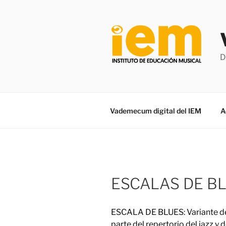
Saltar
al
contenido
D
Vademecum digital del IEM
A
ESCALAS DE B
ESCALA DE BLUES: Variante d
parte del repertorio del jazz y 