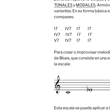
TONALES
y
MODALES
. Armóni
variantes. En su forma básica 
compases:
I7 IV7 I7 I7
IV7 IV7 I7 I7
V7 IV7 I7 I7
Para crear o improvisar melodía
de Blues, que consiste en una
la escala:
Esta escala se puede aplicar a 