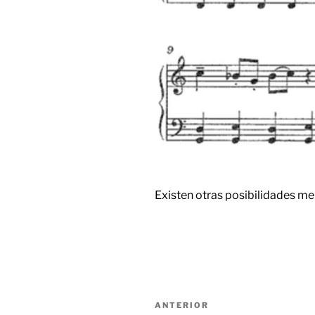
Existen otras posibilidades mel
Navegación
Entrada
ANTERIOR