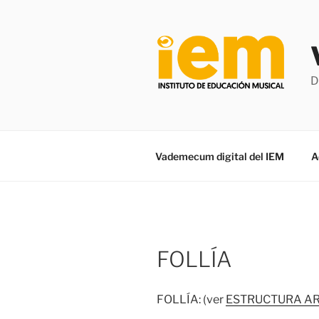
Saltar
al
contenido
D
Vademecum digital del IEM
A
FOLLÍA
FOLLÍA: (ver
ESTRUCTURA A