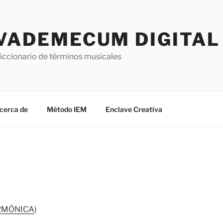
VADEMECUM DIGITAL 
iccionario de términos musicales
cerca de
Método IEM
Enclave Creativa
RMÓNICA
)