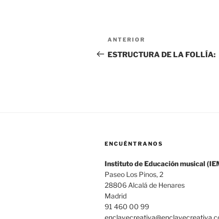
Navegación
Entrada
ANTERIOR
de
anterior:
ESTRUCTURA DE LA FOLLÍA:
entradas
ENCUÉNTRANOS
Instituto de Educación musical (IE
Paseo Los Pinos, 2
28806 Alcalá de Henares
Madrid
91 460 00 99
enclavecreativa@enclavecreativa.