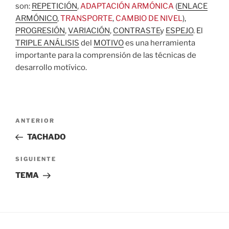
son:
REPETICIÓN
,
ADAPTACIÓN ARMÓNICA
(
ENLACE
ARMÓNICO
,
TRANSPORTE
,
CAMBIO DE NIVEL
),
PROGRESIÓN
,
VARIACIÓN
,
CONTRASTE
y
ESPEJO
. El
TRIPLE ANÁLISIS
del
MOTIVO
es una herramienta
importante para la comprensión de las técnicas de
desarrollo motívico.
Navegación
Entrada
ANTERIOR
de
anterior:
TACHADO
entradas
Siguiente
SIGUIENTE
entrada
TEMA